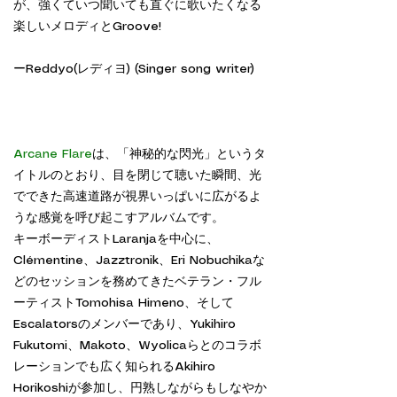
が、強くていつ聞いても直ぐに歌いたくなる
楽しいメロディとGroove!
ーReddyo(レディヨ) (Singer song writer)
Arcane Flare
は、「神秘的な閃光」というタ
イトルのとおり、目を閉じて聴いた瞬間、光
でできた高速道路が視界いっぱいに広がるよ
うな感覚を呼び起こすアルバムです。
キーボーディストLaranjaを中心に、
Clémentine、Jazztronik、Eri Nobuchikaな
どのセッションを務めてきたベテラン・フル
ーティストTomohisa Himeno、そして
Escalatorsのメンバーであり、Yukihiro
Fukutomi、Makoto、Wyolicaらとのコラボ
レーションでも広く知られるAkihiro
Horikoshiが参加し、円熟しながらもしなやか