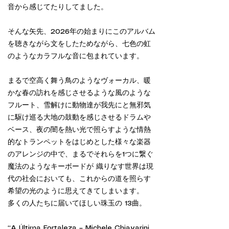
音から感じてたりしてました。
そんな矢先、2026年の始まりにこのアルバム
を聴きながら文をしたためながら、七色の虹
のようなカラフルな音に包まれています。
まるで空高く舞う鳥のようなヴォーカル、暖
かな春の訪れを感じさせるような風のような
フルート、雪解けに動物達が我先にと無邪気
に駆け巡る大地の鼓動を感じさせるドラムや
ベース、夜の闇を熱い光で照らすような情熱
的なトランペットをはじめとした様々な楽器
のアレンジの中で、まるでそれらを1つに繋ぐ
魔法のようなキーボードが 織りなす世界は現
代の社会においても、これからの道を照らす
希望の光のように思えてきてしまいます。
多くの人たちに届いてほしい珠玉の 13曲。
“A Última Fortaleza – Michele Chiavarini