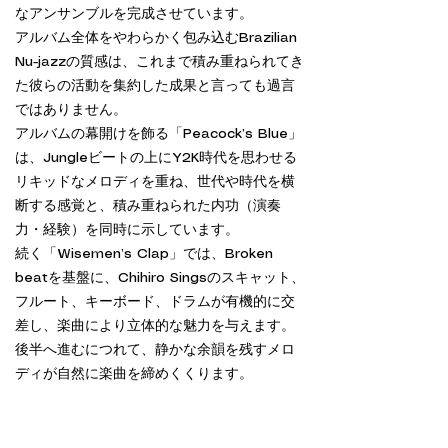
なアンサンブルを完成させています。
アルバム全体をやわらかく包み込むBrazilian
Nu-jazzの質感は、これまで積み重ねられてき
た彼らの活動を集約した成果と言っても過言
ではありません。
アルバムの幕開けを飾る「Peacock’s Blue」
は、Jungleビートの上にY2K時代を思わせる
リキッドなメロディを重ね、世代や時代を横
断する感覚と、積み重ねられた内功（演奏
力・経験）を同時に示しています。
続く「Wisemen’s Clap」では、Broken
beatを基盤に、Chihiro Singsのスキャット、
フルート、キーボード、ドラムが有機的に交
差し、楽曲により立体的な魅力を与えます。
後半へ進むにつれて、静かな余韻を残すメロ
ディが自然に楽曲を締めくくります。
Arcane Flareは、Laranjaの洗練されたジャ
ンル感覚と演奏者としての深みが自然に均衡
を保ったアルバムであり、Nu-jazzが持つ現在