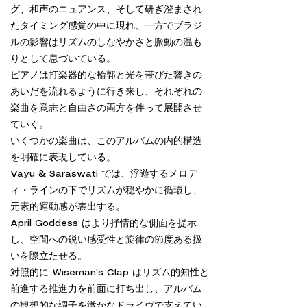
グ、和声のニュアンス、そして研ぎ澄まされ
たタイミング感覚の中に現れ、一方でブラジ
ルの影響はリズムのしなやかさと脈動の温も
りとして息づいている。
ピアノは打楽器的な輪郭と光を帯びた響きの
あいだを流れるように行き来し、それぞれの
楽曲を意志と自由さの両方を伴って展開させ
ていく。
いくつかの楽曲は、このアルバムの内的構造
を明確に表現している。
Vayu & Saraswati では、浮遊するメロデ
ィ・ラインの下でリズムが穏やかに循環し、
元素的運動感が表出する。
April Goddess はより抒情的な側面を提示
し、空間への鋭い感受性と旋律の節度ある扱
いを際立たせる。
対照的に Wiseman’s Clap はリズム的知性と
前進する推進力を前面に打ち出し、アルバム
の観想的な調子を微かなドライヴで支えてい