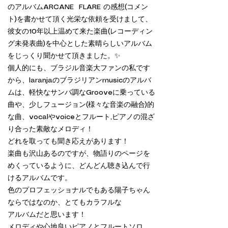
のアルバムARCANE FLARE の感想(コメン
ト)を書かせて頂く光栄な依頼を受けまして、
彼女の10年以上温めて来た楽曲(レコーディン
グ未発表曲)を中心とした素晴らしいアルバム
をじっくり聞かせて頂きました。✨
個人的にも、ブラジル音楽大ファンの私です
から、laranjaのブラジリアンmusicのアルバ
ムは、軽快なサンバ調なGrooveに乗っている
曲や、少しフュージョン(様々な音楽の融合)的
な曲、vocalやvoiceとフルート,ピアノの混ざ
り合った素敵なメロディ！
どれを取っても聞き応えがあります！
楽曲も沢山あるのですが、物語りのページを
めくっているように、どんどん聴き込んで行
けるアルバムです。
色のプロフェッショナルでもある陽子ちゃん
ならではなのか、とてもカラフルな
アルバムだと思います！
メロディや心地良いピアノとフルートソロ、