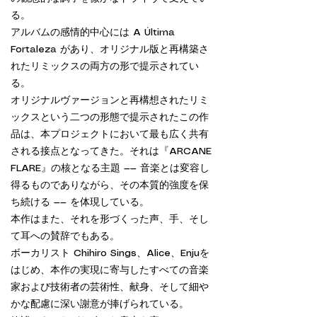
る。
アルバムの感情的中心には A Última
Fortaleza があり、オリジナル版と再構築さ
れたリミックスの両方の形で提示されてい
る。
オリジナルヴァージョンと再構想されたリミ
ックスという二つの形態で提示されたこの作
品は、本プロジェクトにおいて最も広く共有
される接点となってきた。それは『ARCANE
FLARE』の核となる主題 —— 音楽とは変容し
得るものでありながら、その本質的強度を保
ち続ける —— を体現している。
本作はまた、それを形づくった声、手、そし
て耳への賛辞でもある。
ボーカリスト Chihiro Sings、Alice、Enjuを
はじめ、本作の実現に寄与したすべての音楽
家および技術者の芸術性、献身、そして細や
かな配慮に深い謝意が捧げられている。