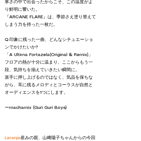
寒さの中で出会ったからこそ、この温度がよ
り鮮明に響いた。
『ARCANE FLARE』は、季節さえ塗り替えて
しまう力を持った一枚だ。
Q.印象に残った一曲、どんなシチュエーショ
ンでかけたいか?
「A Ultima Fortazela(Original & Remix)」
フロアの熱が十分に温まり、ここからもう一
段、気持ちを揃えていきたい瞬間に。
派手に押し上げるのではなく、気品を保ちな
がら、耳に残るメロディとコーラスが自然と
オーディエンスを1つにします。
ーmachamix (Guri Guri Boys)
Laranja
産みの親、山﨑陽子ちゃんからの今回