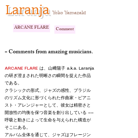
Laranja
Yoko Yamazaki
ARCANE FLARE
Comment
= Comments from amazing musicians.
ARCANE FLARE
は、山﨑陽子 a.k.a. Laranja
の研ぎ澄まされた明晰さの瞬間を捉えた作品
である。
クラシックの形式、ジャズの感性、ブラジル
のリズム文化に形づくられた作曲家・ピアニ
スト・アレンジャーとして、彼女は精密さと
開放性の均衡を保つ音楽を創り出している ——
呼吸と動きによって生命を与えられた構造が
そこにある。
アルバム全体を通じて、ジャズはフレージン