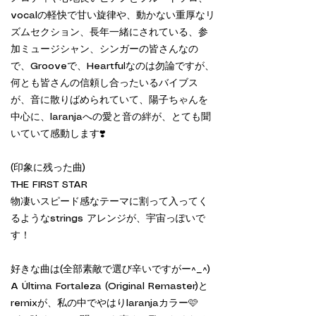
vocalの軽快で甘い旋律や、動かない重厚なリ
ズムセクション、長年一緒にされている、参
加ミュージシャン、シンガーの皆さんなの
で、Grooveで、Heartfulなのは勿論ですが、
何とも皆さんの信頼し合ったいるバイブス
が、音に散りばめられていて、陽子ちゃんを
中心に、laranjaへの愛と音の絆が、とても聞
いていて感動します❣️
(印象に残った曲)
THE FIRST STAR
物凄いスピード感なテーマに割って入ってく
るようなstrings アレンジが、宇宙っぽいで
す！
好きな曲は(全部素敵で選び辛いですがー^_^)
A Última Fortaleza (Original Remaster)と
remixが、私の中でやはりlaranjaカラー🩷