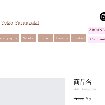
Yoko Yamazaki
ARCANE
scography
Works
Blog
Lesson
Contact
Comment
商品名
SKU： 671253175371
通
セ
 ￥100 
￥95
常
ー