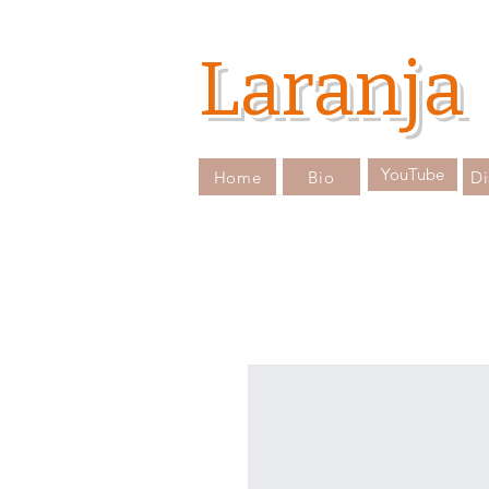
La
ranja
YouTube
Home
Bio
Di