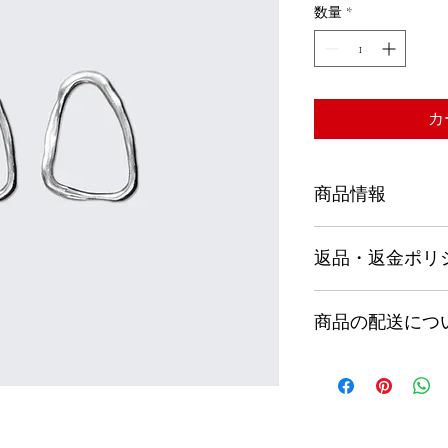
価
ル
数量
*
格
価
格
カ
商品情報
商品の詳細を入力し
返品・返金ポリ
明に加え、商品の特
しましょう。
返品・返金ポリシー
商品の配送につ
満足しなかった場合
の手順などを説明し
顧客からの信頼を獲
配送地域、料金、所
だけます。
する情報を入力して
とで顧客からの信頼
いただけます。